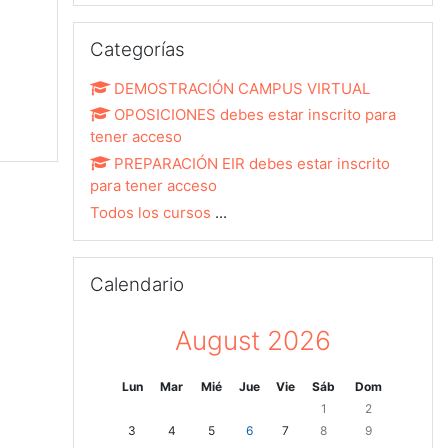
Salta Categorías
Categorías
DEMOSTRACIÓN CAMPUS VIRTUAL
OPOSICIONES debes estar inscrito para
tener acceso
PREPARACIÓN EIR debes estar inscrito
para tener acceso
Todos los cursos
...
Salta Calendario
Calendario
August 2026
Lunes
Martes
Miércoles
Jueves
Viernes
Sábado
Domingo
Lun
Mar
Mié
Jue
Vie
Sáb
Dom
Sin eventos, Saturday,
Sin eventos, S
1
2
Sin eventos, Monday, 3 August
Sin eventos, Tuesday, 4 August
Sin eventos, Wednesday, 5 August
Sin eventos, Thursday, 6 August
Sin eventos, Friday, 7 August
Sin eventos, Saturday,
Sin eventos, S
3
4
5
6
7
8
9