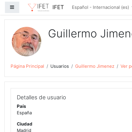
Salta al contenido principal
IFET
Panel lateral
Español - Internacional ‎(es)‎
Guillermo Jime
Página Principal
Usuarios
Guillermo Jimenez
Ver p
Detalles de usuario
País
España
Ciudad
Madrid